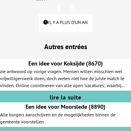
IL Y A PLUS D'UN AN
Autres entrées
Een idee voor Koksijde (8670)
zie antwoord op vorige vragen. Mensen willen misschien wel
vrijwilligerswerk doen, doch weten niet hoe de juiste match te
vinden. Online coördineren van alle open 'vacatures', waarbij
men de mogelijkheid geeft zich in te schrijven voor bepaalde
lire la suite
activiteiten, op een flexibele methode wat betreft engagement in
Een idee voor Moorslede (8890)
de tijd.
Alle burgers aanschrijven en de mogelijkheden binnen de
gemeente voorstellen