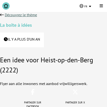
Cli
fr
Découvrez le thème
La boîte à idées
IL Y A PLUS D'UN AN
Een idee voor Heist-op-den-Berg
(2222)
Flyer aan alle inwoners met aanbod vrijwilligerswerk.
Partager sur
Partager sur X
Facebook