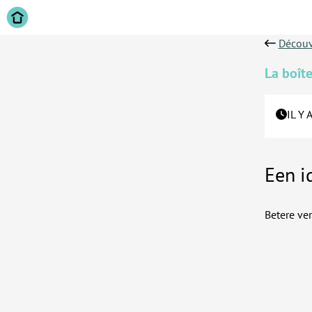
Découv
La boîte
IL Y 
Een i
Betere ve