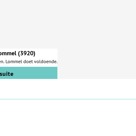
Lommel (3920)
en. Lommel doet voldoende.
 suite