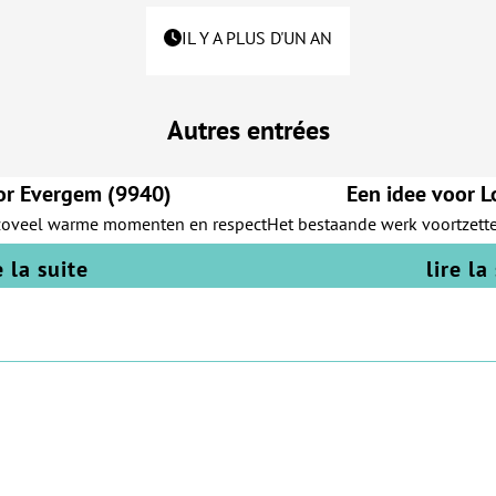
IL Y A PLUS D'UN AN
Autres entrées
or Evergem (9940)
Een idee voor 
e zoveel warme momenten en respect
Het bestaande werk voortzett
e la suite
lire la