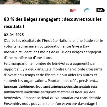
80 % des Belges s’engagent : découvrez tous les
résultats !
02-04-2025
D’après les résultats de l’Enquête Nationale, une étude sur le
volontariat menée en collaboration entre Give a Day,
Indiville et Bpact, pas moins de 80 % des Belges s’engagent
d’une manière ou d’une autre.
Fait marquant : le nombre de bénévoles a augmenté par
rapport à il y a deux ans. Cela montre une volonté croissante
d’investir du temps et de l’énergie pour aider les autres et
soutenir les organisations. Pourtant, des défis persistent
pour ces dernières. Trouver du temps pour s’engager reste
Les organisations qui misent sur la flexibilité, le plaisir et
notamment un obstacle important.
l’efficacité auront plus de facilité à attirer et fidéliser des
bénévoles. L’impact sociétal du volontariat est considérable.
Ensemble, nous pouvons le renforcer encore davantage !