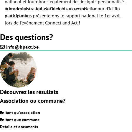
national et fournirons également des insights personnalisés
aux administrations locales et aux associations
Attendez-vous à plus d'insights et de mises à jour d'ici fin
participantes.
mars, et nous présenterons le rapport national le 1er avril
lors de l'événement Connect and Act !
Des questions?
info@bpact.be
Découvrez les résultats
Association ou commune?
En tant qu'association
En tant que commune
Details et documents