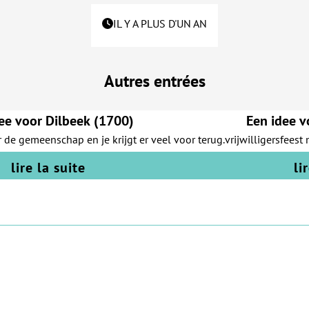
IL Y A PLUS D'UN AN
Autres entrées
ee voor Dilbeek (1700)
Een idee 
 de gemeenschap en je krijgt er veel voor terug.
vrijwilligersfeest 
lire la suite
li