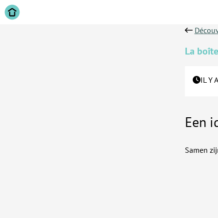
Découv
La boîte
IL Y 
Een i
Samen zij