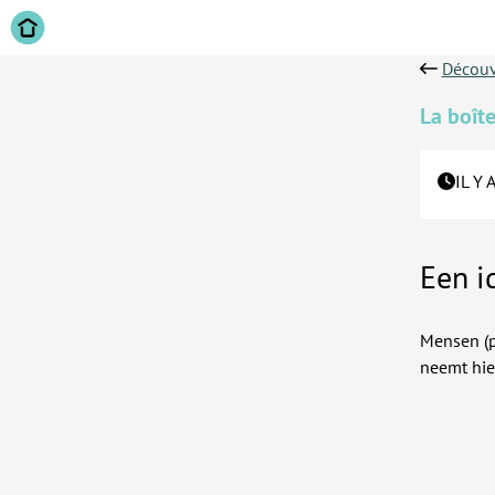
Découv
La boîte
IL Y 
Een i
Mensen (p
neemt hierv