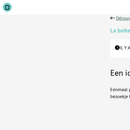
Découv
La boîte
IL Y 
Een i
Eenmaal p
bezoekje b