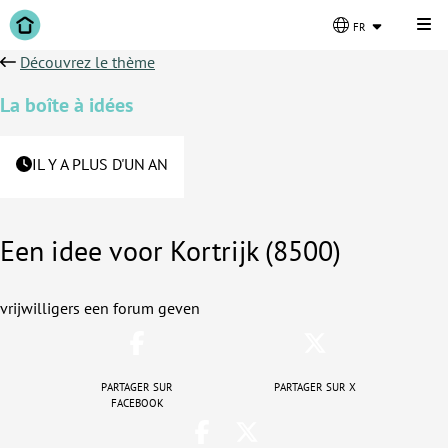
Cli
fr
Découvrez le thème
La boîte à idées
IL Y A PLUS D'UN AN
Een idee voor Kortrijk (8500)
vrijwilligers een forum geven
Partager sur
Partager sur X
Facebook