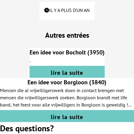
IL Y A PLUS D'UN AN
Autres entrées
Een idee voor Bocholt (3950)
.
lire la suite
Een idee voor Borgloon (3840)
Mensen die al vrijwilligerswerk doen in contact brengen met
mensen die vrijwilligerswerk zoeken. Borgloon brandt met life
band, het feest voor alle vrijwilligers in Borgloon is geweldig !
Dat mag niet stoppen nu we gefusioneerd zijn met Tongeren
lire la suite
!!!!!!!!!
Des questions?