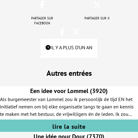
Partager sur
Partager sur X
Facebook
IL Y A PLUS D'UN AN
Autres entrées
Een idee voor Lommel (3920)
Als burgemeester van Lommel zou ik persoonlijk de tijd EN het
initiatief nemen om bij elke organisatie langs te gaan en kennis
te maken met het bestuur, de vrijwilligers én de leden. Ik zou
luisteren naar wie ze zijn, wat ze doen en wat hun noden en
lire la suite
uitdagingen zijn. Vervolgens zou ik gericht vragen hoe de
Une idée pour Dour (7370)
gemeente hen kan ondersteunen om bestaande initiatieven