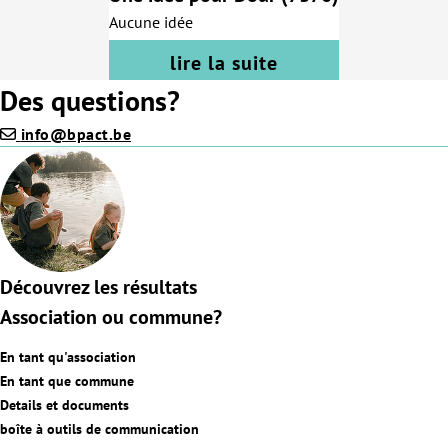
verder te versterken, ernaar luisteren EN ermee aan de slag gaan.
Aucune idée
Er is al ontzettend veel gaande in Lommel. Het is belangrijk om
lire la suite
deze initiatieven te waarderen, ondersteunen en zichtbaar te
maken, zodat ze verder kunnen groeien en meer mensen
Des questions?
inspireren om zich te engageren.
info@bpact.be
Découvrez les résultats
Association ou commune?
En tant qu'association
En tant que commune
Details et documents
boîte à outils de communication