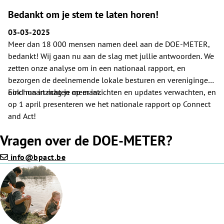
Bedankt om je stem te laten horen!
03-03-2025
Meer dan 18 000 mensen namen deel aan de DOE-METER,
bedankt! Wij gaan nu aan de slag met jullie antwoorden. We
zetten onze analyse om in een nationaal rapport, en
bezorgen de deelnemende lokale besturen en verenigingen
ook hun inzichten op maat.
Eind maart mag je meer inzichten en updates verwachten, en
op 1 april presenteren we het nationale rapport op Connect
and Act!
Vragen over de DOE-METER?
info@bpact.be