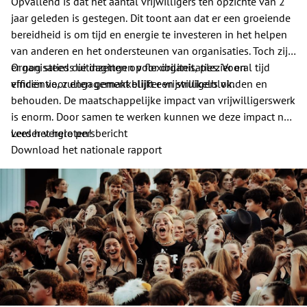
Opvallend is dat het aantal vrijwilligers ten opzichte van 2
jaar geleden is gestegen. Dit toont aan dat er een groeiende
bereidheid is om tijd en energie te investeren in het helpen
van anderen en het ondersteunen van organisaties. Toch zijn
er nog steeds uitdagingen voor organisaties. Vooral tijd
Organisaties die inzetten op flexibiliteit, plezier en
vinden voor engagement blijft een struikelblok.
efficiëntie, zullen gemakkelijker vrijwilligers vinden en
behouden. De maatschappelijke impact van vrijwilligerswerk
is enorm. Door samen te werken kunnen we deze impact nog
verder vergroten!
Lees het hele persbericht
Download het nationale rapport