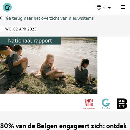
Kli
nl
Ga terug naar het overzicht van nieuwsitems
WO, 02 APR 2025
80% van de Belgen engageert zich: ontdek