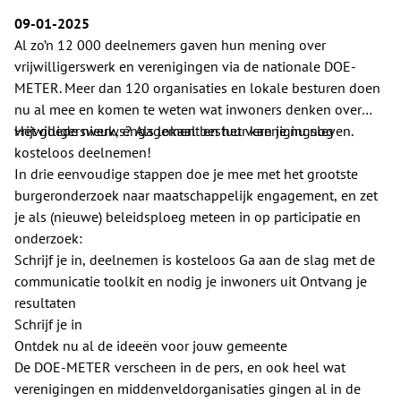
09-01-2025
Al zo’n 12 000 deelnemers gaven hun mening over
vrijwilligerswerk en verenigingen via de nationale DOE-
METER. Meer dan 120 organisaties en lokale besturen doen
nu al mee en komen te weten wat inwoners denken over
vrijwilligerswerk, engagement en het verenigingsleven.
Het goede nieuws? Als lokaal bestuur kan je nu nog
kosteloos deelnemen!
In drie eenvoudige stappen doe je mee met het grootste
burgeronderzoek naar maatschappelijk engagement, en zet
je als (nieuwe) beleidsploeg meteen in op participatie en
onderzoek:
Schrijf je in, deelnemen is kosteloos Ga aan de slag met de
communicatie toolkit en nodig je inwoners uit Ontvang je
resultaten
Schrijf je in
Ontdek nu al de ideeën voor jouw gemeente
De DOE-METER verscheen in de pers, en ook heel wat
verenigingen en middenveldorganisaties gingen al in de