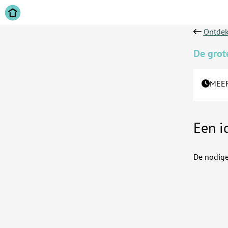
Ontdek
De grot
MEER
Een i
De nodige