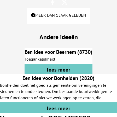
MEER DAN 1 JAAR GELEDEN
Andere ideeën
Een idee voor Beernem (8730)
Toegankelijkheid
lees meer
Een idee voor Bonheiden (2820)
Bonheiden doet het goed als gemeente om verenigingen te
steunen en te ondersteunen. Om bestaande buurtwerkingen te
laten functioneren of nieuwe werkingen op te zetten, die
duurzaam gemaakt worden, kan vooral ingezet worden door het
lees meer
verbinden van hen met bestaande verenigingen die deze
initiatieven kunnen ondersteunen en verduurzamen. De