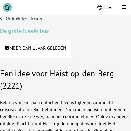
Kli
nl
Ontdek het thema
De grote ideeënbus
MEER DAN 1 JAAR GELEDEN
Een idee voor Heist-op-den-Berg
(2221)
Belang van sociaal contact en tevens bijleren, voorbeeld
cursuscentrum zeker behouden . Nog meer mensen proberen te
bereiken zo ze de weg naar het centrum vinden. Ook van andere
origine . Prachtig wat Heist op den berg hiervoor doet. Het
moeten niet altijd ingewikkelde projecten zijn. Simpel en