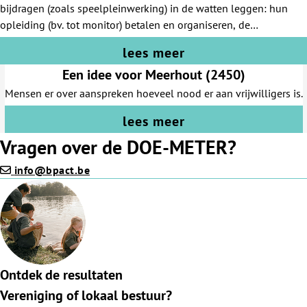
bijdragen (zoals speelpleinwerking) in de watten leggen: hun
opleiding (bv. tot monitor) betalen en organiseren, de
omkadering verzorgen, een vrijwilligersbedankingsfeest,
lees meer
drankjes/catering voor hen voorzien, ... -subsidiereglement voor
Een idee voor Meerhout (2450)
creatieve buurtprojecten zoals in Gent
Mensen er over aanspreken hoeveel nood er aan vrijwilligers is.
lees meer
Vragen over de DOE-METER?
info@bpact.be
Ontdek de resultaten
Vereniging of lokaal bestuur?