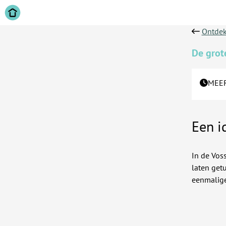
Ontdek
De grot
MEER
Een i
In de Voss
laten get
eenmalige