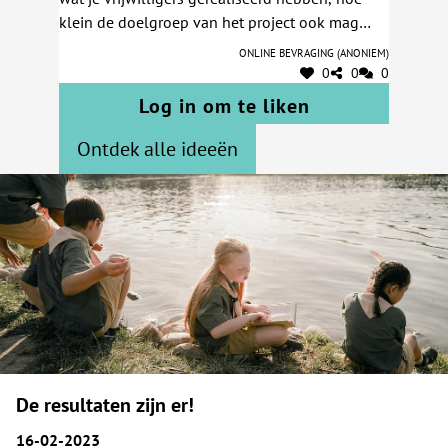
klein de doelgroep van het project ook mag
zijn. Elke vorm van informatie kan interesse of
Online bevraging (anoniem)
medewerkers opleveren.
0
0
0
Log in om te liken
Ontdek alle ideeën
De resultaten zijn er!
16-02-2023