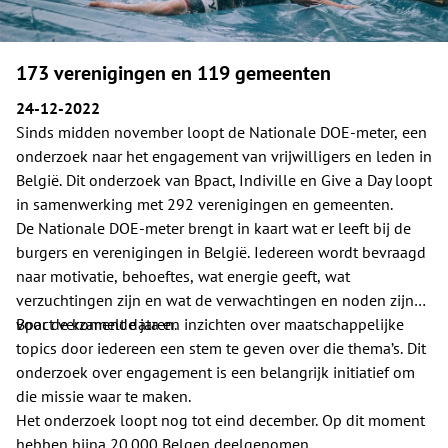
173 verenigingen en 119 gemeenten
24-12-2022
Sinds midden november loopt de Nationale DOE-meter, een
onderzoek naar het engagement van vrijwilligers en leden in
België. Dit onderzoek van Bpact, Indiville en Give a Day loopt
in samenwerking met 292 verenigingen en gemeenten.
De Nationale DOE-meter brengt in kaart wat er leeft bij de
burgers en verenigingen in België. Iedereen wordt bevraagd
naar motivatie, behoeftes, wat energie geeft, wat
verzuchtingen zijn en wat de verwachtingen en noden zijn
voor de komende jaren.
Bpact verzamelt data en inzichten over maatschappelijke
topics door iedereen een stem te geven over die thema’s. Dit
onderzoek over engagement is een belangrijk initiatief om
die missie waar te maken.
Het onderzoek loopt nog tot eind december. Op dit moment
hebben bijna 20.000 Belgen deelgenomen.