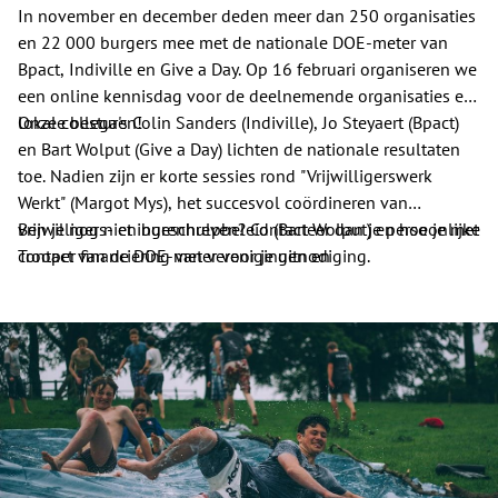
In november en december deden meer dan 250 organisaties
en 22 000 burgers mee met de nationale DOE-meter van
Bpact, Indiville en Give a Day. Op 16 februari organiseren we
een online kennisdag voor de deelnemende organisaties en
lokale besturen!
Onze collega's Colin Sanders (Indiville), Jo Steyaert (Bpact)
en Bart Wolput (Give a Day) lichten de nationale resultaten
toe. Nadien zijn er korte sessies rond "Vrijwilligerswerk
Werkt" (Margot Mys), het succesvol coördineren van
vrijwilligers- en burenhulpbeleid (Bart Wolput) en hoe je met
Ben je nog niet ingeschreven? Contacteer dan je persoonlijke
Trooper financiering van verenigingen en
contact van de DOE-meter voor je uitnodiging.
vrijwilligersorganisaties kan versterken (Lore Hias).