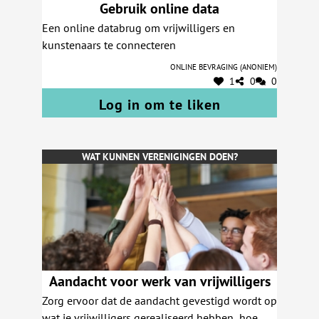
Gebruik online data
naar de échte bijdrage van vrijwilligers in de
Een online databrug om vrijwilligers en
samenleving? Een vereniging runnen moet
kunstenaars te connecteren
eenvoudiger kunnen. Dus vandaar een oproep
om drempels voor vrijwilligersverenigingen
Online bevraging (anoniem)
weg te werken! - Overheden kunnen
1
0
0
verplichtingen vereenvoudigen of verminderen
Log in om te liken
voor vrijwilligersverenigingen. - Organisaties
die vrijwilligerswerk ondersteunen kunnen
bekijken wat door samenwerking makkelijker
WAT KUNNEN VERENIGINGEN DOEN?
kan in een netwerk van verenigingen. - De
financiële wereld kan bekijken hoe ze drempels
voor vrijwilligersverenigingen kunnen
wegwerken.
Aandacht voor werk van vrijwilligers
Zorg ervoor dat de aandacht gevestigd wordt op
wat je vrijwilligers gerealiseerd hebben, hoe