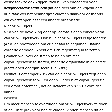
welke taak ze ook krijgen, zich blijven engageren voor
dezelfde organisatie (62%).
Omgekeerd toont dit ook dat een deel van de vrijwilligers
hun taak wel het belangrijkst vindt en daarvoor desnoods
wil overstappen naar een andere organisatie.
Niet-vrijwilligers
63% van de bevolking doet op jaarbasis geen enkele vorm
van vrijwilligerswerk. Ook bij niet-vrijwilligers is tijdsgebrek
(47%) de hoofdreden om er niet aan te beginnen. Daarna
volgt de onmogelijkheid om zich regelmatig in te zetten
(39%).
Om hen wel over de streep te halen om met
vrijwilligerswerk te starten, moet de organisatie in de eerste
plaats goed georganiseerd zijn (78%).
Positief is dat amper 20% van de niet-vrijwilligers zegt geen
vrijwilligerswerk te willen doen. Onder niet-vrijwilligers zit
een groot potentieel, het equivalent van 93.519 voltijdse
banen.
Wensen
Om meer mensen te overtuigen om vrijwilligerswerk te doen
of de juiste plek voor hen te vinden, vinden mensen dit de