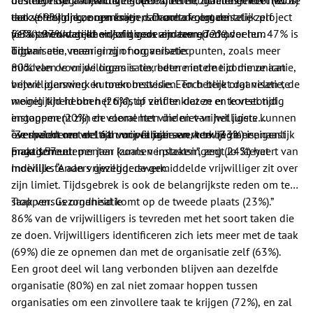
taak (69%) die ze opnemen dan met de organisatie zelf
een vereniging, organisatie, school of gemeentelijk project
dat ze hierbij kunnen krijgen. Daarna volgt de
(63%). 97% van de vrijwilligers zijn tevreden over hun
51% schenkt geld en/of goederen aan goede doelen. 47% is
verantwoordelijkheidszin voor anderen (72%).
organisatie, maar er zijn nog verbeterpunten, zoals meer
lid van een vereniging of organisatie.
Tijd
middelen voor de organisatie, betere interne communicatie,
80% van de vrijwilligers is tevreden met de tijd die ze aan
betere planning en toekomstvisie. Een betere organisatie, de
vrijwilligerswerk kunnen besteden. Toch blijkt dat velen te
mogelijkheid om het tijdstip zelf te kiezen en kortstondig
weinig tijd hebben (26%), of vinden dat ze er te veel tijd
engagement zijn de elementen die niet-vrijwilligers kunnen
instoppen (20%) en vooral het vinden van het juiste
overhalen om wel aan vrijwilligerswerk te beginnen.
evenwicht met de tijd voor familie en werk (33%) is, naast
“Ze spenderen er 161 uur per jaar aan, terwijl ze er eigenlijk
Engagement
praktische elementen (zoals verplaatsingen) (24%) het
maar 157 uur per jaar kunnen insteken”, zegt Jo Steyaert van
moeilijkste aan vrijwilligerswerk.
Indiville. “Anders gezegd: de gemiddelde vrijwilliger zit over
zijn limiet. Tijdsgebrek is ook de belangrijkste reden om te
stoppen. Gezondheid komt op de tweede plaats (23%).”
Taak versus organisatie
86% van de vrijwilligers is tevreden met het soort taken die
ze doen. Vrijwilligers identificeren zich iets meer met de taak
(69%) die ze opnemen dan met de organisatie zelf (63%).
Een groot deel wil lang verbonden blijven aan dezelfde
organisatie (80%) en zal niet zomaar hoppen tussen
organisaties om een zinvollere taak te krijgen (72%), en zal