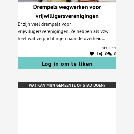
Drempels wegwerken voor
vrijwilligersverenigingen
Er zijn veel drempels voor
vrijwilligersverenigingen. Ze hebben als vzw
heel wat verplichtingen naar de overheid
(boekhouding voeren, jaarrekening indienen,
Veerle V.
belastingaangifte, wetgeving opvolgen,
1
0
0
bestuurders aanpassen, statuten aanpassen,
Log in om te liken
contacten met ondernemingsrechtbank voor
wijzigingen in het staatsblad, UBO-register up-
to-date houden,...) en om een bankrekening te
WAT KAN MIJN GEMEENTE OF STAD DOEN?
kunnen gebruiken. Het spel correct spelen
vraagt heel veel tijd en kennis. Uiteraard is er
goedbedoelde wetgeving tegen fraude aan de
basis, maar dit is vandaag niet meer op maat
van een kleine vrijwilligers-vzw. Hoe fijn zou
het niet zijn als de tijd, energie en centen die
hierin gestoken worden zouden kunnen gaan