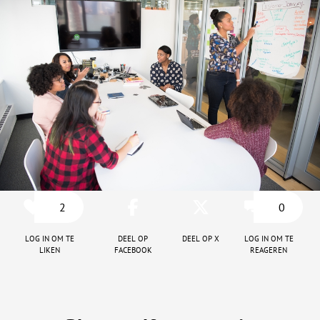
2
0
Log in om te
Deel op
Deel op X
Log in om te
liken
facebook
reageren