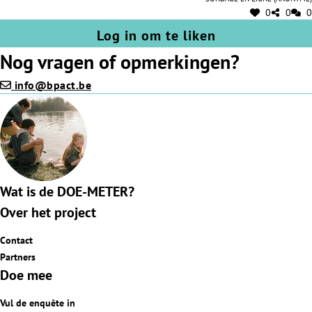
0
0
0
Log in om te liken
Nog vragen of opmerkingen?
info@bpact.be
Wat is de DOE-METER?
Over het project
Contact
Partners
Doe mee
Vul de enquête in