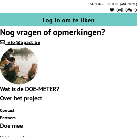
certaines conditions comme limiter ces congés aux président,
Sondage en ligne (anonyme)
trésorier ou secrétaire).
0
0
0
Log in om te liken
Nog vragen of opmerkingen?
info@bpact.be
Wat is de DOE-METER?
Over het project
Contact
Partners
Doe mee