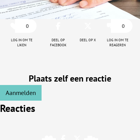
0
0
Log in om te
Deel op
Deel op X
Log in om te
liken
facebook
reageren
Plaats zelf een reactie
Aanmelden
Reacties