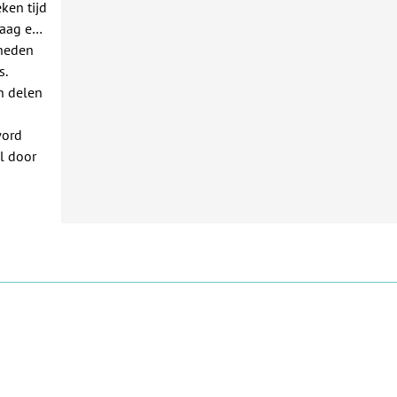
ken tijd
raag een
rheden
s.
n delen
word
l door