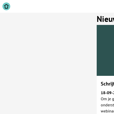
Nieu
Schrij
18-09-
Om je g
onderst
webinar