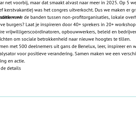
r net voorbij, maar dat smaakt alvast naar meer in 2025. Op 5 we
ief kerstvakantie) was het congres uitverkocht. Dus we maken er g
aditie van!
sterken we de banden tussen non-profitorganisaties, lokale ove
eve burgers? Laat je inspireren door 40+ sprekers in 20+ workshop
ire vrijwilligerscoördinatoren, opbouwwerkers, beleid en bedrijve
ichten om sociale betrokkenheid naar nieuwe hoogtes te tillen.
en met 500 deelnemers uit gans de Benelux, leer, inspireer en 
alysator voor positieve verandering. Samen maken we een verschi
ing en actie.
de details