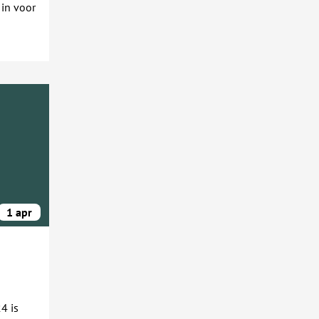
 in voor
1 apr
4 is