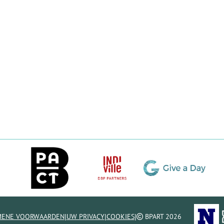
|
|
|
MENE VOORWAARDEN
UW PRIVACY
COOKIES
BPART 2026