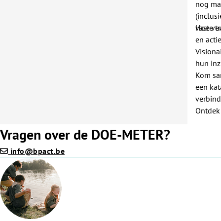
nog maa
(inclus
vaste tr
Hoe ver
en acti
Visiona
hun inz
Kom sam
een kat
verbind
Ontdek 
Vragen over de DOE-METER?
info@bpact.be