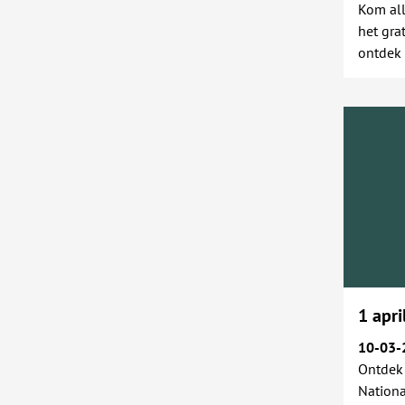
Kom all
het gra
ontdek 
1 apri
10-03-
Ontdek 
Nationa