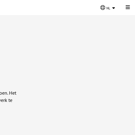
Kli
nl
oen. Het
erk te