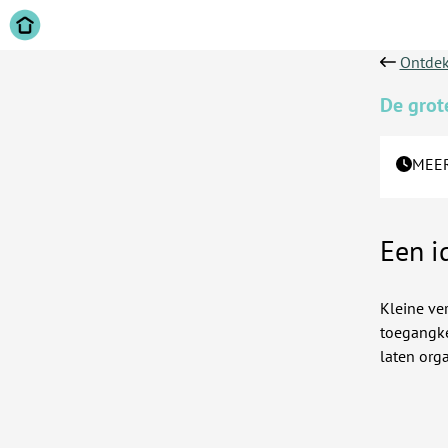
Ontdek
De grot
MEER
Een i
Kleine ve
toegangke
laten orga