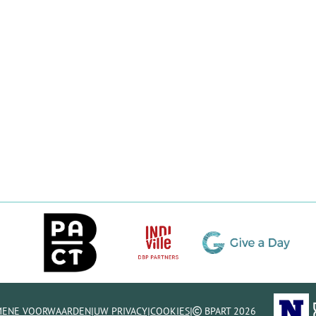
|
|
|
MENE VOORWAARDEN
UW PRIVACY
COOKIES
BPART 2026